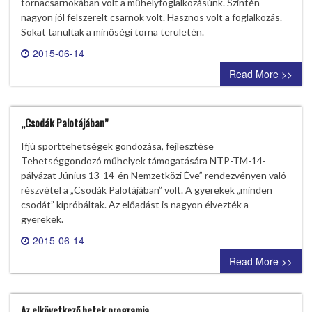
tornacsarnokában volt a műhelyfoglalkozásúnk. Szintén
nagyon jól felszerelt csarnok volt. Hasznos volt a foglalkozás.
Sokat tanultak a minőségi torna területén.
2015-06-14
0 comment
Read More >>
„Csodák Palotájában”
Ifjú sporttehetségek gondozása, fejlesztése
Tehetséggondozó műhelyek támogatására NTP-TM-14-
pályázat Június 13-14-én Nemzetközi Éve” rendezvényen való
részvétel a „Csodák Palotájában” volt. A gyerekek „minden
csodát” kipróbáltak. Az előadást is nagyon élvezték a
gyerekek.
2015-06-14
0 comment
Read More >>
Az elkövetkező hetek programja