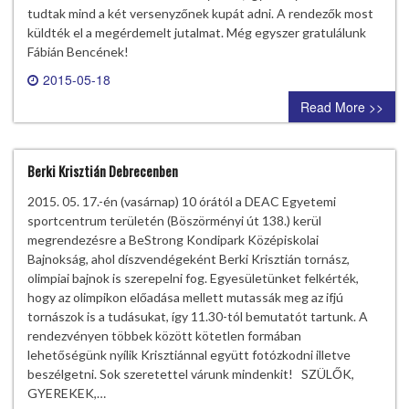
tudtak mind a két versenyzőnek kupát adni. A rendezők most
küldték el a megérdemelt jutalmat. Még egyszer gratulálunk
Fábián Bencének!
2015-05-18
0 comment
Read More >>
Berki Krisztián Debrecenben
2015. 05. 17.-én (vasárnap) 10 órától a DEAC Egyetemi
sportcentrum területén (Böszörményi út 138.) kerül
megrendezésre a BeStrong Kondipark Középiskolai
Bajnokság, ahol díszvendégeként Berki Krisztián tornász,
olimpiai bajnok is szerepelni fog. Egyesületünket felkérték,
hogy az olimpikon előadása mellett mutassák meg az ifjú
tornászok is a tudásukat, így 11.30-tól bemutatót tartunk. A
rendezvényen többek között kötetlen formában
lehetőségünk nyílik Krisztiánnal együtt fotózkodni illetve
beszélgetni. Sok szeretettel várunk mindenkit! SZÜLŐK,
GYEREKEK,…