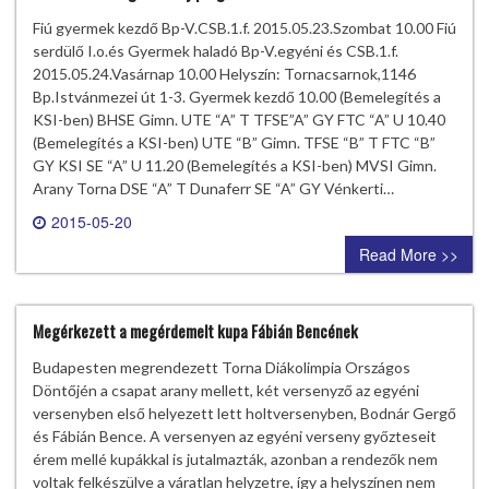
Fiú gyermek kezdő Bp-V.CSB.1.f. 2015.05.23.Szombat 10.00 Fiú
serdülő I.o.és Gyermek haladó Bp-V.egyéni és CSB.1.f.
2015.05.24.Vasárnap 10.00 Helyszín: Tornacsarnok,1146
Bp.Istvánmezei út 1-3. Gyermek kezdő 10.00 (Bemelegítés a
KSI-ben) BHSE Gimn. UTE “A” T TFSE”A” GY FTC “A” U 10.40
(Bemelegítés a KSI-ben) UTE “B” Gimn. TFSE “B” T FTC “B”
GY KSI SE “A” U 11.20 (Bemelegítés a KSI-ben) MVSI Gimn.
Arany Torna DSE “A” T Dunaferr SE “A” GY Vénkerti…
2015-05-20
0 comment
Read More >>
Megérkezett a megérdemelt kupa Fábián Bencének
Budapesten megrendezett Torna Diákolimpia Országos
Döntőjén a csapat arany mellett, két versenyző az egyéni
versenyben első helyezett lett holtversenyben, Bodnár Gergő
és Fábián Bence. A versenyen az egyéni verseny győzteseit
érem mellé kupákkal is jutalmazták, azonban a rendezők nem
voltak felkészülve a váratlan helyzetre, így a helyszínen nem