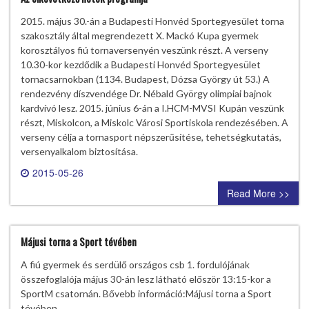
2015. május 30.-án a Budapesti Honvéd Sportegyesület torna
szakosztály által megrendezett X. Mackó Kupa gyermek
korosztályos fiú tornaversenyén veszünk részt. A verseny
10.30-kor kezdődik a Budapesti Honvéd Sportegyesület
tornacsarnokban (1134. Budapest, Dózsa György út 53.) A
rendezvény díszvendége Dr. Nébald György olimpiai bajnok
kardvívó lesz. 2015. június 6-án a I.HCM-MVSI Kupán veszünk
részt, Miskolcon, a Miskolc Városi Sportiskola rendezésében. A
verseny célja a tornasport népszerűsítése, tehetségkutatás,
versenyalkalom biztosítása.
2015-05-26
0 comment
Read More >>
Májusi torna a Sport tévében
A fiú gyermek és serdülő országos csb 1. fordulójának
összefoglalója május 30-án lesz látható először 13:15-kor a
SportM csatornán. Bővebb információ:Májusi torna a Sport
tévében