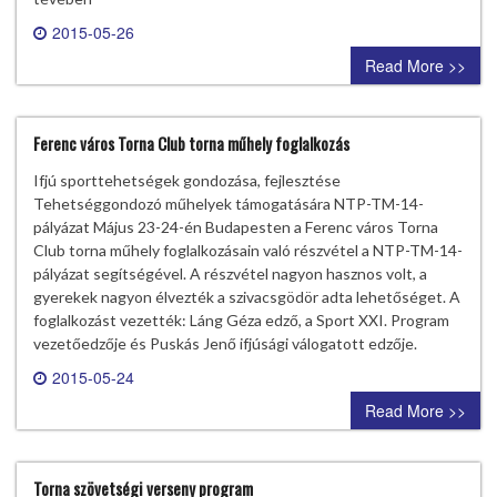
2015-05-26
0 comment
Read More >>
Ferenc város Torna Club torna műhely foglalkozás
Ifjú sporttehetségek gondozása, fejlesztése
Tehetséggondozó műhelyek támogatására NTP-TM-14-
pályázat Május 23-24-én Budapesten a Ferenc város Torna
Club torna műhely foglalkozásain való részvétel a NTP-TM-14-
pályázat segítségével. A részvétel nagyon hasznos volt, a
gyerekek nagyon élvezték a szivacsgödör adta lehetőséget. A
foglalkozást vezették: Láng Géza edző, a Sport XXI. Program
vezetőedzője és Puskás Jenő ifjúsági válogatott edzője.
2015-05-24
0 comment
Read More >>
Torna szövetségi verseny program