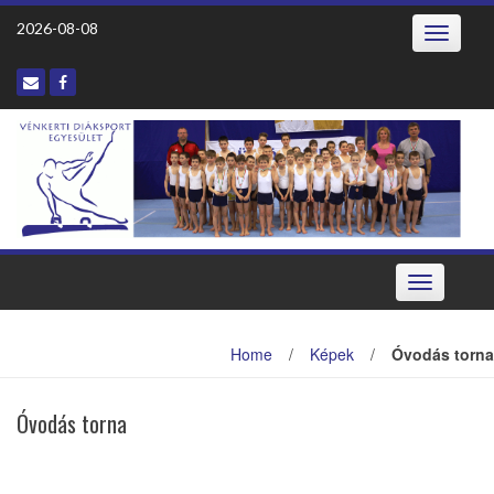
2026-08-08
Toggle
navigatio
Toggle
navigation
Home
/
Képek
/
Óvodás torna
Óvodás torna