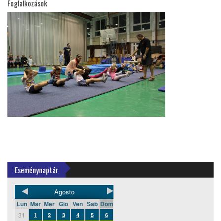
Foglalkozások
Eseménynaptár
Agosto
Lun
Mar
Mer
Gio
Ven
Sab
Dom
31
1
2
3
4
5
6