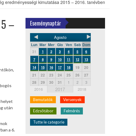
ég eredményességi kimutatása 2015 – 2016. tanévben
15 –
Eseménynaptár
Agosto
Lun
Mar
Mer
Gio
Ven
Sab
Dom
31
1
2
3
4
5
6
7
8
9
10
11
12
13
19
20
14
15
16
17
18
öntőkön,
21
22
23
24
25
26
27
28
29
30
31
1
2
3
obogós
2017
2016
2018
Bemutatók
Versenyek
 helyet
ág után
Edzsőtábor
Felmérés
Tutte le categorie
ámok
ban a 6.