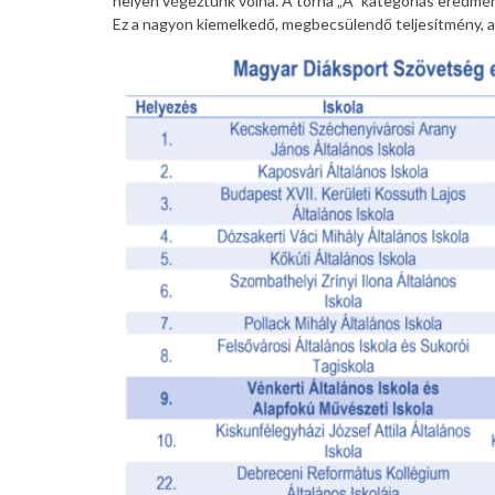
helyen végeztünk volna. A torna „A” kategóriás eredmé
Ez a nagyon kiemelkedő, megbecsülendő teljesítmény, a