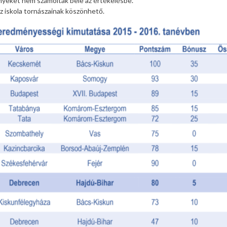
nyeket nem számolták bele az értékelésbe.
z iskola tornászainak köszönhető.