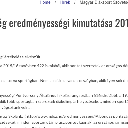
Home
/
Hírek
/
Magyar Diáksport Szövets
ég eredményességi kimutatása 20
 értékelése elkészült.
la 2015/16 tanévben 422 iskolából, akik pontot szereztek az országos d
 a torna sportágban. Nem sok iskola van az országban, akik ilyen sok d
ességi Pontverseny Általános Iskolás rangsorában 516 iskolából, a 19.
akik több sportágban szereztek diákolimpiai helyezéseket, minden sport
n végeztünk volna.
meg az iskolánk. (http://www.mdsz.hu/eredmenyessegi/)A bónusz pontsz
lyezéseket, minden sportág után plusz pontot kapnak) az országos rangsor