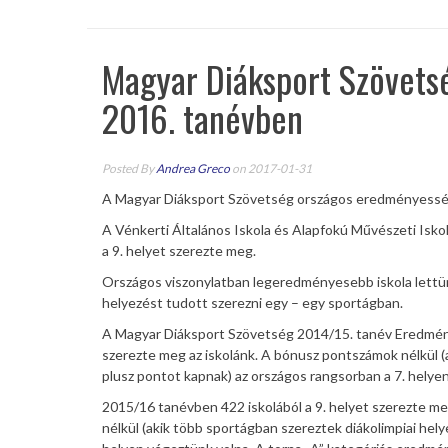
Magyar Diáksport Szövets
2016. tanévben
Posted By
Andrea Greco
on 2017-01-31
A Magyar Diáksport Szövetség országos eredményességi
A Vénkerti Általános Iskola és Alapfokú Művészeti Isko
a 9. helyet szerezte meg.
Országos viszonylatban legeredményesebb iskola lettünk
helyezést tudott szerezni egy – egy sportágban.
A Magyar Diáksport Szövetség 2014/15. tanév Eredmény
szerezte meg az iskolánk. A bónusz pontszámok nélkül (
plusz pontot kapnak) az országos rangsorban a 7. helye
2015/16 tanévben 422 iskolából a 9. helyet szerezte 
nélkül (akik több sportágban szereztek diákolimpiai he