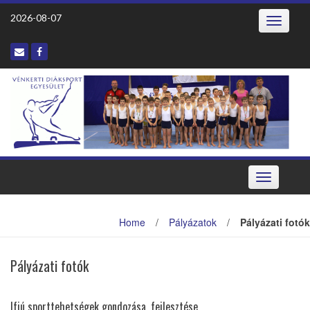
2026-08-07
Toggle
navigatio
Toggle
navigation
Home
/
Pályázatok
/
Pályázati fotók
Pályázati fotók
Ifjú sporttehetségek gondozása, fejlesztése