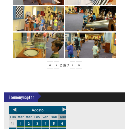
«
‹
›
»
2
di
7
Eseménynaptár
Agosto
Lun
Mar
Mer
Gio
Ven
Sab
Dom
31
1
2
3
4
5
6