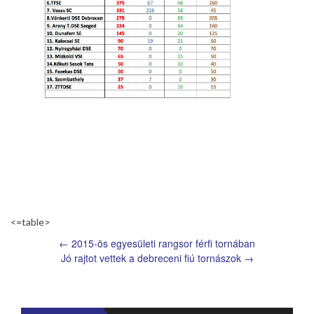
<=table>
←
2015-ös egyesületi rangsor férfi tornában
Jó rajtot vettek a debreceni fiú tornászok
→