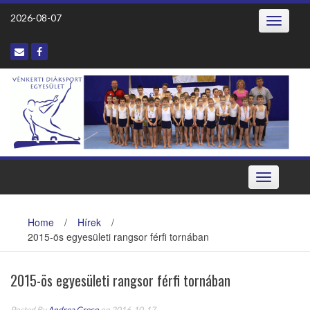
2026-08-07
Toggle
navigatio
Toggle
navigation
Home
/
Hírek
/
2015-ös egyesületi rangsor férfi tornában
2015-ös egyesületi rangsor férfi tornában
Posted By
Andrea Greco
on 2016-10-17