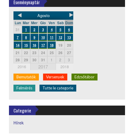
Eseménynaptár
Agosto
Lun
Mar
Mer
Gio
Ven
Sab
Dom
31
1
2
3
4
5
6
7
8
9
10
11
12
13
19
20
14
15
16
17
18
21
22
23
24
25
26
27
28
29
30
31
1
2
3
2017
2016
2018
Bemutatók
Versenyek
Edzsőtábor
Felmérés
Tutte le categorie
Categorie
Hírek