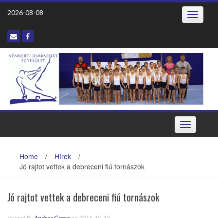
2026-08-08
Toggle
navigatio
Toggle
navigation
Home
/
Hírek
/
Jó rajtot vettek a debreceni fiú tornászok
Jó rajtot vettek a debreceni fiú tornászok
Posted By
Andrea Greco
on 2016-10-19