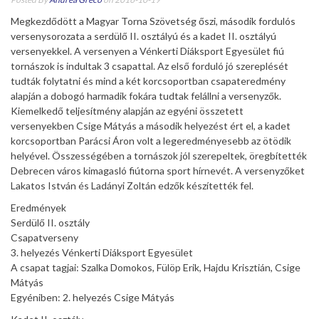
Megkezdődött a Magyar Torna Szövetség őszi, második fordulós
versenysorozata a serdülő II. osztályú és a kadet II. osztályú
versenyekkel. A versenyen a Vénkerti Diáksport Egyesület fiú
tornászok is indultak 3 csapattal. Az első forduló jó szereplését
tudták folytatni és mind a két korcsoportban csapateredmény
alapján a dobogó harmadik fokára tudtak felállni a versenyzők.
Kiemelkedő teljesítmény alapján az egyéni összetett
versenyekben Csige Mátyás a második helyezést ért el, a kadet
korcsoportban Parácsi Áron volt a legeredményesebb az ötödik
helyével. Összességében a tornászok jól szerepeltek, öregbítették
Debrecen város kimagasló fiútorna sport hírnevét. A versenyzőket
Lakatos István és Ladányi Zoltán edzők készítették fel.
Eredmények
Serdülő II. osztály
Csapatverseny
3. helyezés Vénkerti Diáksport Egyesület
A csapat tagjai: Szalka Domokos, Fülöp Erik, Hajdu Krisztián, Csige
Mátyás
Egyéniben: 2. helyezés Csige Mátyás