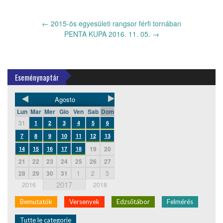
←
2015-ös egyesületi rangsor férfi tornában
PENTA KUPA 2016. 11. 05.
→
Eseménynaptár
Agosto
Lun
Mar
Mer
Gio
Ven
Sab
Dom
31
1
2
3
4
5
6
7
8
9
10
11
12
13
19
20
14
15
16
17
18
21
22
23
24
25
26
27
28
29
30
31
1
2
3
2017
2016
2018
Bemutatók
Versenyek
Edzsőtábor
Felmérés
Tutte le categorie