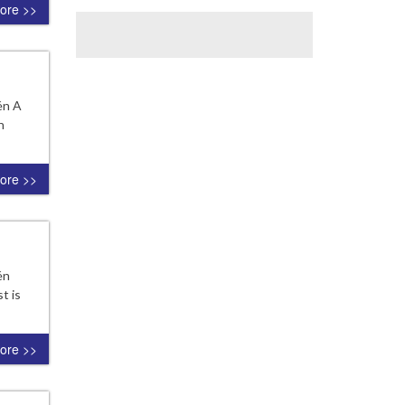
ore >>
én A
n
ore >>
én
t is
ore >>