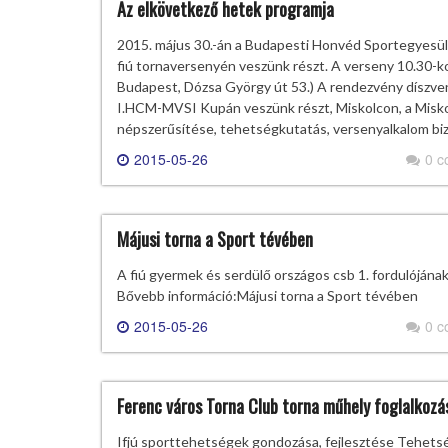
Az elkövetkező hetek programja
2015. május 30.-án a Budapesti Honvéd Sportegyesül
fiú tornaversenyén veszünk részt. A verseny 10.30-
Budapest, Dózsa György út 53.) A rendezvény díszvend
I.HCM-MVSI Kupán veszünk részt, Miskolcon, a Miskol
népszerűsítése, tehetségkutatás, versenyalkalom biz
2015-05-26
0 
Májusi torna a Sport tévében
A fiú gyermek és serdülő országos csb 1. fordulójának
Bővebb információ:Májusi torna a Sport tévében
2015-05-26
0 
Ferenc város Torna Club torna műhely foglalkozá
Ifjú sporttehetségek gondozása, fejlesztése Tehe