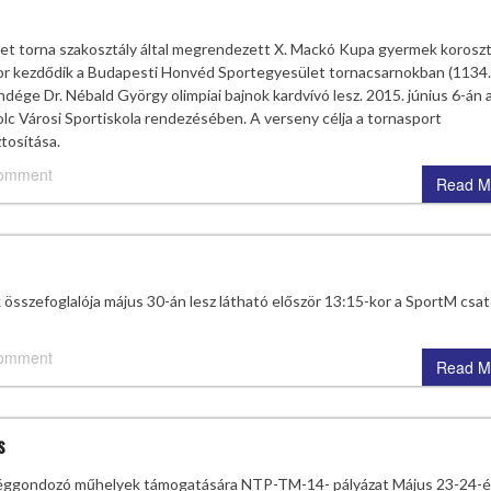
et torna szakosztály által megrendezett X. Mackó Kupa gyermek korosz
kor kezdődik a Budapesti Honvéd Sportegyesület tornacsarnokban (1134.
ége Dr. Nébald György olimpiai bajnok kardvívó lesz. 2015. június 6-án 
c Városi Sportiskola rendezésében. A verseny célja a tornasport
tosítása.
comment
Read M
 összefoglalója május 30-án lesz látható először 13:15-kor a SportM csa
comment
Read M
s
tséggondozó műhelyek támogatására NTP-TM-14- pályázat Május 23-24-