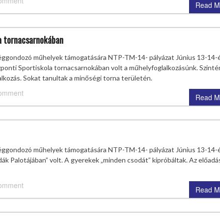
comment
Read M
a tornacsarnokában
séggondozó műhelyek támogatására NTP-TM-14- pályázat Június 13-14-
ponti Sportiskola tornacsarnokában volt a műhelyfoglalkozásúnk. Szinté
lalkozás. Sokat tanultak a minőségi torna területén.
comment
Read M
séggondozó műhelyek támogatására NTP-TM-14- pályázat Június 13-14-
k Palotájában” volt. A gyerekek „minden csodát” kipróbáltak. Az előadás
comment
Read M