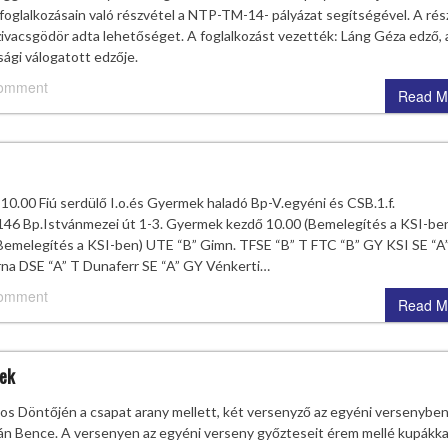
oglalkozásain való részvétel a NTP-TM-14- pályázat segítségével. A rés
zivacsgödör adta lehetőséget. A foglalkozást vezették: Láng Géza edző, 
ági válogatott edzője.
comment
Read M
10.00 Fiú serdülő I.o.és Gyermek haladó Bp-V.egyéni és CSB.1.f.
146 Bp.Istvánmezei út 1-3. Gyermek kezdő 10.00 (Bemelegítés a KSI-be
emelegítés a KSI-ben) UTE “B” Gimn. TFSE “B” T FTC “B” GY KSI SE “A
na DSE “A” T Dunaferr SE “A” GY Vénkerti…
comment
Read M
ek
 Döntőjén a csapat arany mellett, két versenyző az egyéni versenyben
án Bence. A versenyen az egyéni verseny győzteseit érem mellé kupákkal