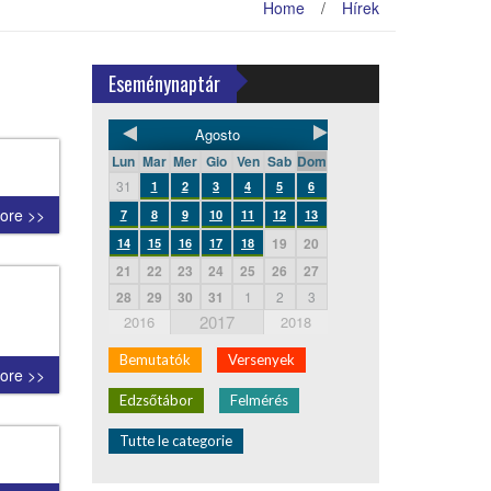
Home
/
Hírek
Eseménynaptár
Agosto
Lun
Mar
Mer
Gio
Ven
Sab
Dom
31
1
2
3
4
5
6
ore >>
7
8
9
10
11
12
13
19
20
14
15
16
17
18
21
22
23
24
25
26
27
28
29
30
31
1
2
3
2017
2016
2018
Bemutatók
Versenyek
ore >>
Edzsőtábor
Felmérés
Tutte le categorie