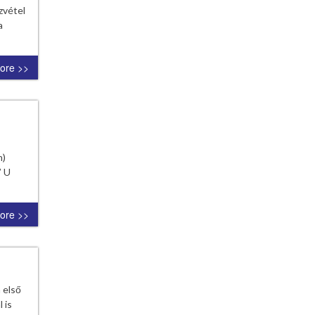
zvétel
a
ore >>
n)
” U
ore >>
 első
 is