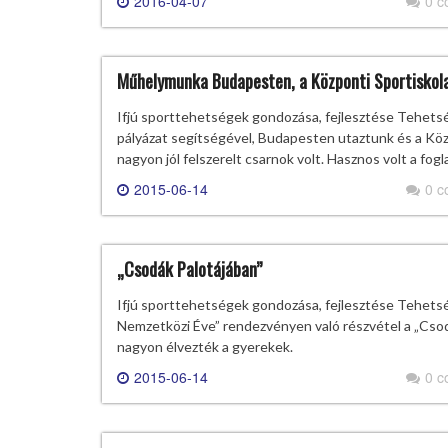
2016-04-07
0 
Műhelymunka Budapesten, a Központi Sportiskol
Ifjú sporttehetségek gondozása, fejlesztése Tehet
pályázat segítségével, Budapesten utaztunk és a Köz
nagyon jól felszerelt csarnok volt. Hasznos volt a fog
2015-06-14
0 
„Csodák Palotájában”
Ifjú sporttehetségek gondozása, fejlesztése Tehet
Nemzetközi Éve” rendezvényen való részvétel a „Csodá
nagyon élvezték a gyerekek.
2015-06-14
0 