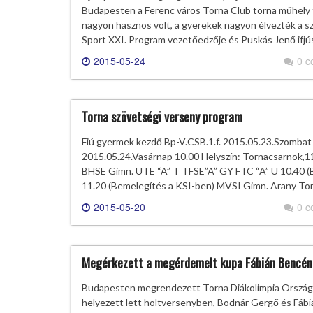
Budapesten a Ferenc város Torna Club torna műhely f
nagyon hasznos volt, a gyerekek nagyon élvezték a s
Sport XXI. Program vezetőedzője és Puskás Jenő ifjús
2015-05-24
0 
Torna szövetségi verseny program
Fiú gyermek kezdő Bp-V.CSB.1.f. 2015.05.23.Szombat 
2015.05.24.Vasárnap 10.00 Helyszín: Tornacsarnok,1
BHSE Gimn. UTE “A” T TFSE”A” GY FTC “A” U 10.40 (B
11.20 (Bemelegítés a KSI-ben) MVSI Gimn. Arany Tor
2015-05-20
0 
Megérkezett a megérdemelt kupa Fábián Bencén
Budapesten megrendezett Torna Diákolimpia Országos
helyezett lett holtversenyben, Bodnár Gergő és Fábi