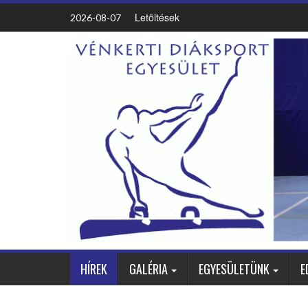
Letöltések
2026-08-07
HÍREK
GALÉRIA
EGYESÜLETÜNK
E